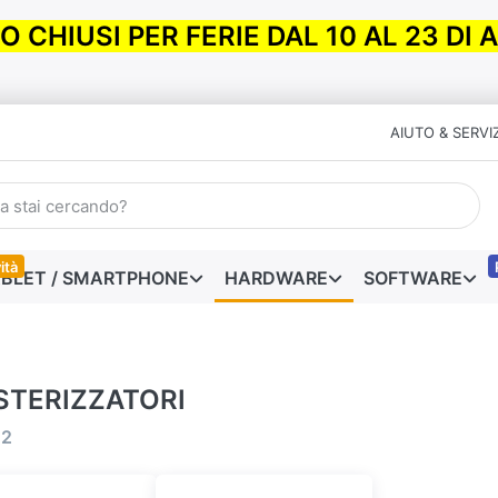
 CHIUSI PER FERIE DAL 10 AL 23 DI
AIUTO & SERVIZ
ità
BLET / SMARTPHONE
HARDWARE
SOFTWARE
TERIZZATORI
i
2