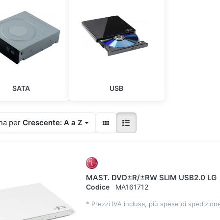
SATA
USB
na per
Crescente: A a Z
MAST. DVD±R/±RW SLIM USB2.0 LG
Codice
MA161712
*
Prezzi IVA inclusa, più spese di spedizion