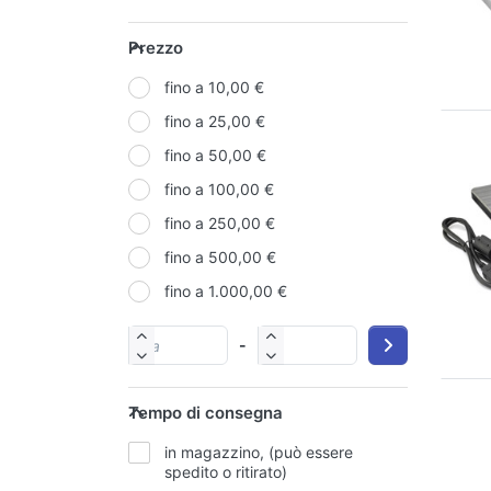
APPLE
Prezzo
ARIELLI
fino a 10,00 €
ASROCK
fino a 25,00 €
BLUE STAR
fino a 50,00 €
D-POWER
fino a 100,00 €
GOOGLE
fino a 250,00 €
INNO-HIT
fino a 500,00 €
JBL
fino a 1.000,00 €
MARSGAMING
RICOH
-
WUW
YASHI
Tempo di consegna
ZBT
in magazzino, (può essere
spedito o ritirato)