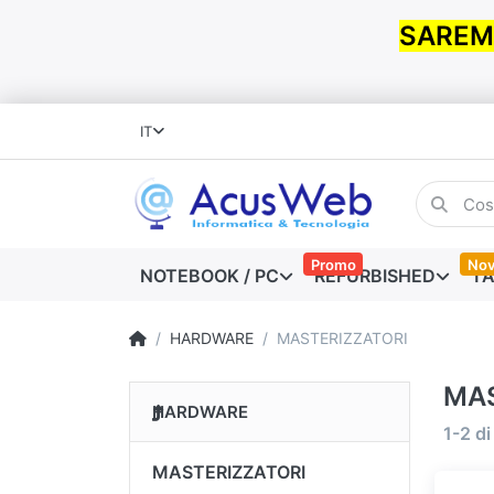
SAREMO
IT
Promo
Nov
NOTEBOOK / PC
REFURBISHED
TA
HARDWARE
MASTERIZZATORI
MAS
HARDWARE
1-2
d
MASTERIZZATORI