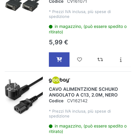
Codice
CV161071
*
Prezzi IVA inclusa, più spese di
spedizione
in magazzino, (può essere spedito o
ritirato)
5,99 €
CAVO ALIMENTZIONE SCHUKO
ANGOLATO A C13, 2.0M, NERO
Codice
CV162142
*
Prezzi IVA inclusa, più spese di
spedizione
in magazzino, (può essere spedito o
ritirato)