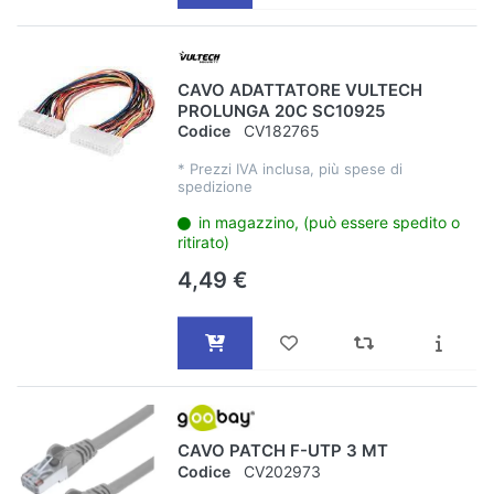
CAVO ADATTATORE VULTECH
PROLUNGA 20C SC10925
Codice
CV182765
*
Prezzi IVA inclusa, più spese di
spedizione
in magazzino, (può essere spedito o
ritirato)
4,49 €
CAVO PATCH F-UTP 3 MT
Codice
CV202973