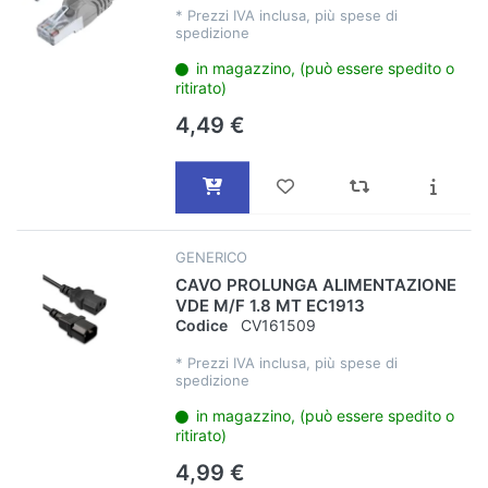
*
Prezzi IVA inclusa, più spese di
spedizione
in magazzino, (può essere spedito o
ritirato)
4,49 €
GENERICO
CAVO PROLUNGA ALIMENTAZIONE
VDE M/F 1.8 MT EC1913
Codice
CV161509
*
Prezzi IVA inclusa, più spese di
spedizione
in magazzino, (può essere spedito o
ritirato)
4,99 €