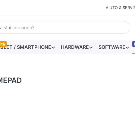
AIUTO & SERVIZ
ità
BLET / SMARTPHONE
HARDWARE
SOFTWARE
MEPAD