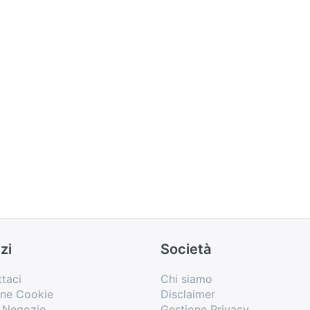
zi
Società
taci
Chi siamo
one Cookie
Disclaimer
o Negozio
Gestione Privacy