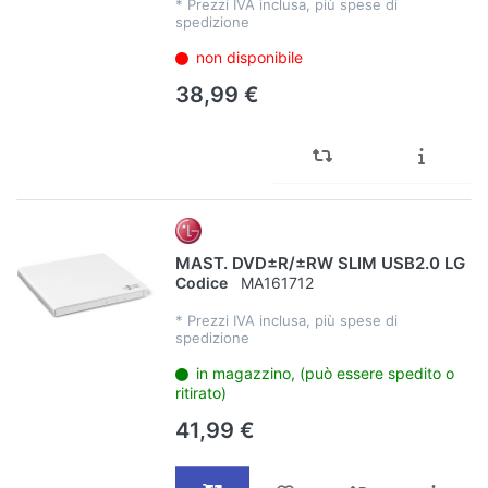
*
Prezzi IVA inclusa, più spese di
spedizione
non disponibile
38,99 €
MAST. DVD±R/±RW SLIM USB2.0 LG
Codice
MA161712
*
Prezzi IVA inclusa, più spese di
spedizione
in magazzino, (può essere spedito o
ritirato)
41,99 €