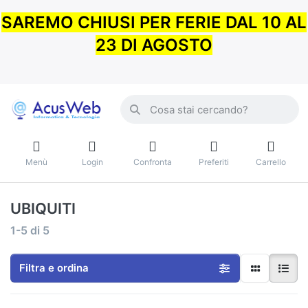
SAREMO CHIUSI PER FERIE DAL 10 AL
23 DI AGOSTO
Menù
Login
Confronta
Preferiti
Carrello
UBIQUITI
1-5
di
5
Filtra e ordina