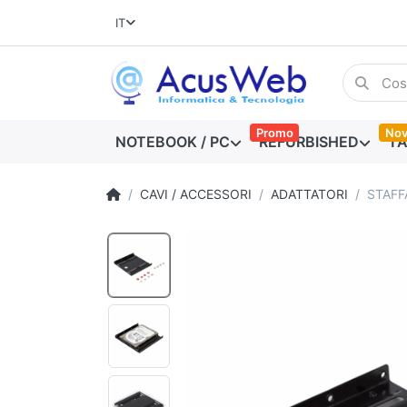
IT
Promo
Nov
NOTEBOOK / PC
REFURBISHED
TA
CAVI / ACCESSORI
ADATTATORI
STAFF