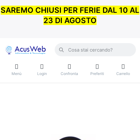
SAREMO CHIUSI PER FERIE DAL 10 AL
23 DI AGOSTO
Menù
Login
Confronta
Preferiti
Carrello