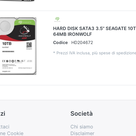
HARD DISK SATA3 3.5'' SEAGATE 10
64MB IRONWOLF
Codice
HD204672
*
Prezzi IVA inclusa, più spese di spedizion
zi
Società
taci
Chi siamo
one Cookie
Disclaimer