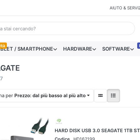
AIUTO & SERVIZ
ità
BLET / SMARTPHONE
HARDWARE
SOFTWARE
AGATE
7
na per
Prezzo: dal più basso al più alto
HARD DISK USB 3.0 SEAGATE 1TB S
Codice
HD162199