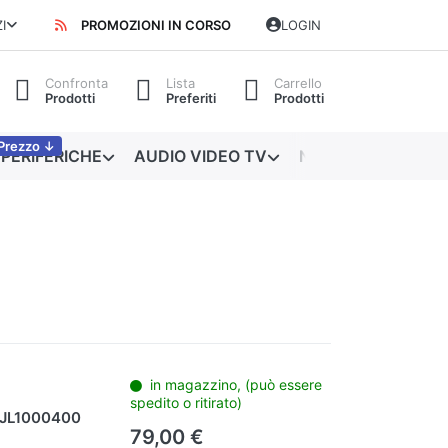
I
PROMOZIONI IN CORSO
LOGIN
Confronta
Lista
Carrello
Prodotti
Preferiti
Prodotti
Prezzo ↓
PERIFERICHE
AUDIO VIDEO TV
NETWORKING
in magazzino, (può essere
spedito o ritirato)
TJL1000400
79,00 €