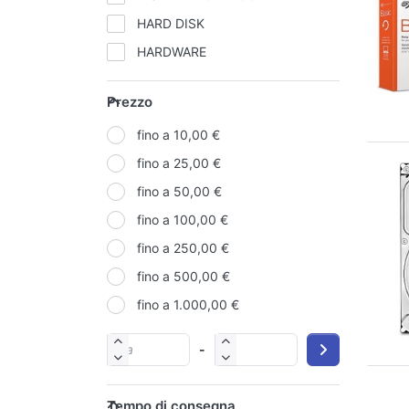
HARD DISK
HARDWARE
MEMORIE
Prezzo
NOTEBOOK
fino a 10,00 €
NOTEBOOK
fino a 25,00 €
NOTEBOOK / PC
fino a 50,00 €
NOTEBOOK RICAMBI
fino a 100,00 €
PERSONAL COMPUTER
fino a 250,00 €
PERSONAL COMPUTER
fino a 500,00 €
REFURBISHED
fino a 1.000,00 €
SCHEDE VIDEO
SERVER
-
SMARTPHONE
VARI
Tempo di consegna