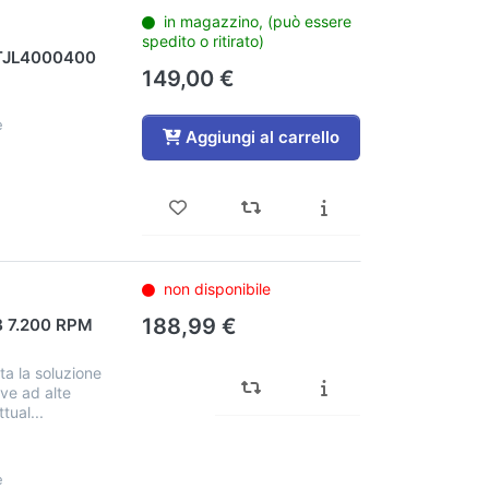
in magazzino, (può essere
spedito o ritirato)
TJL4000400
149,00 €
e
Aggiungi al carrello
non disponibile
188,99 €
B 7.200 RPM
a la soluzione
ive ad alte
tual...
e