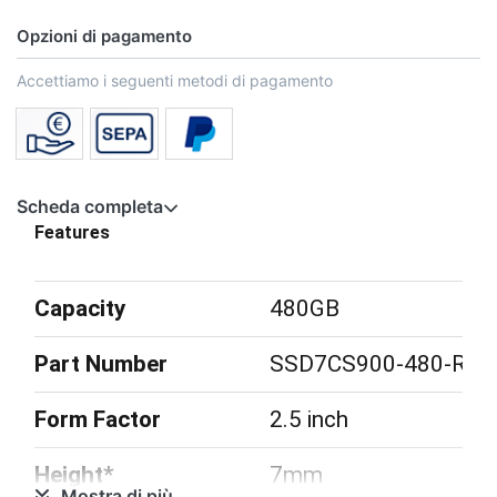
Opzioni di pagamento
Accettiamo i seguenti metodi di pagamento
Scheda completa
Features
Capacity
480GB
Part Number
SSD7CS900-480-RB
Form Factor
2.5 inch
Height*
7mm
Mostra di più