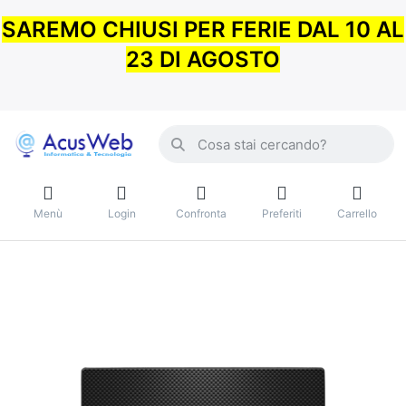
SAREMO CHIUSI PER FERIE DAL 10 AL
23 DI AGOSTO
Menù
Login
Confronta
Preferiti
Carrello