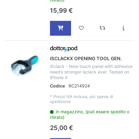
15,99 €
ISCLACKX OPENING TOOL GEN.
iSclack - New touch panel with adhesive
need’s stronger isclack ever. Tested on
iPhone X
Codice
RC214924
*
Prezzi IVA inclusa, più spese di
spedizione
in magazzino, (può essere spedito o
ritirato)
25,00 €