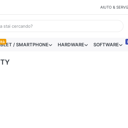
AIUTO & SERVIZ
ità
BLET / SMARTPHONE
HARDWARE
SOFTWARE
TTY