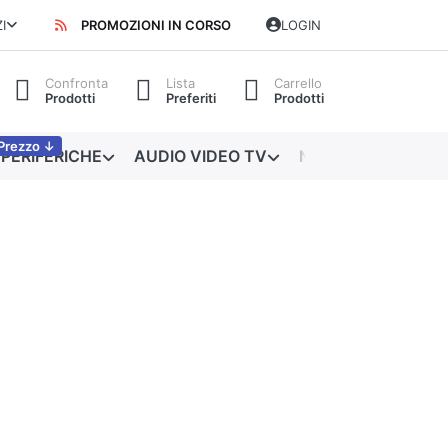
I
PROMOZIONI IN CORSO
LOGIN
Confronta
Lista
Carrello
Prodotti
Preferiti
Prodotti
Prezzo ↓
PERIFERICHE
AUDIO VIDEO TV
NETWORKING