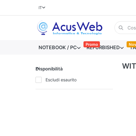
IT
Promo
Nov
NOTEBOOK / PC
REFURBISHED
TA
WI
Disponibilità
Escludi esaurito