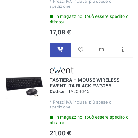
*
Prezzi IVA inclusa, più spese di
spedizione
in magazzino, (può essere spedito o
ritirato)
17,08 €
TASTIERA + MOUSE WIRELESS
EWENT ITA BLACK EW3255
Codice
TA204645
*
Prezzi IVA inclusa, più spese di
spedizione
in magazzino, (può essere spedito o
ritirato)
21,00 €