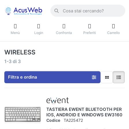
Menù
Login
Confronta
Preferiti
Carrello
WIRELESS
1-3
di
3
Filtra e ordina
TASTIERA EWENT BLUETOOTH PER
IOS, ANDROID E WINDOWS EW3160
Codice
TA225472