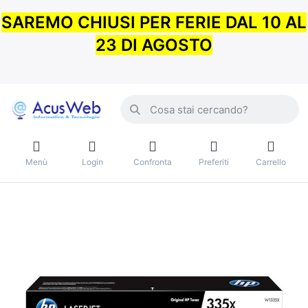
SAREMO CHIUSI PER FERIE DAL 10 AL
23 DI AGOSTO
Menù
Login
Confronta
Preferiti
Carrello