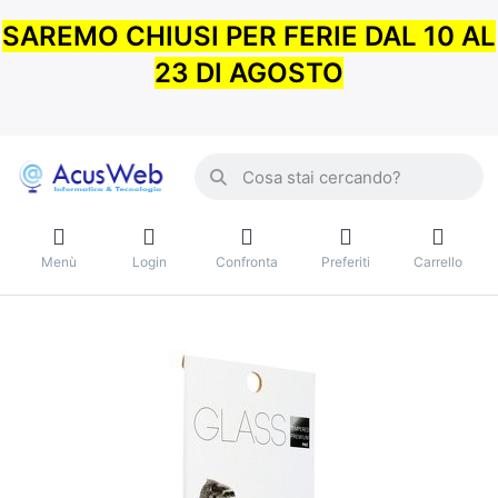
SAREMO CHIUSI PER FERIE DAL 10 AL
23 DI AGOSTO
Menù
Login
Confronta
Preferiti
Carrello