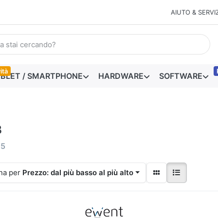
AIUTO & SERVIZ
ità
BLET / SMARTPHONE
HARDWARE
SOFTWARE
B
i
5
na per
Prezzo: dal più basso al più alto