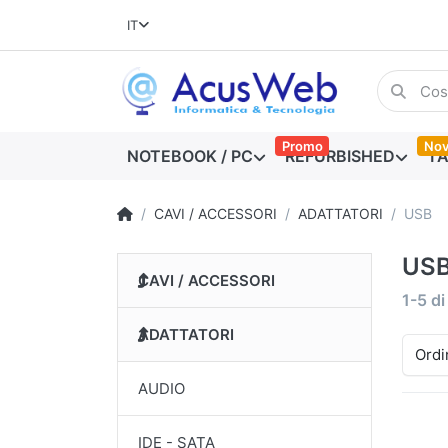
IT
Promo
Nov
NOTEBOOK / PC
REFURBISHED
TA
CAVI / ACCESSORI
ADATTATORI
USB
US
CAVI / ACCESSORI
1-5
d
ADATTATORI
Ordi
AUDIO
IDE - SATA