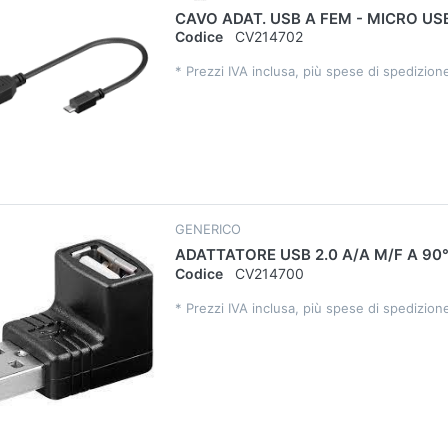
CAVO ADAT. USB A FEM - MICRO US
Codice
CV214702
*
Prezzi IVA inclusa, più spese di spedizion
GENERICO
ADATTATORE USB 2.0 A/A M/F A 90
Codice
CV214700
*
Prezzi IVA inclusa, più spese di spedizion