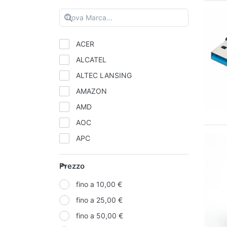
ACER
ALCATEL
ALTEC LANSING
AMAZON
AMD
AOC
APC
APPLE
Prezzo
ARIELLI
fino a 10,00 €
ASROCK
fino a 25,00 €
BLUE STAR
fino a 50,00 €
D-POWER