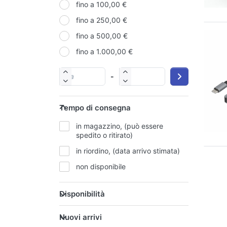
fino a 100,00 €
GOOGLE
fino a 250,00 €
INNO-HIT
fino a 500,00 €
JBL
fino a 1.000,00 €
MARSGAMING
RICOH
-
WUW
YASHI
Tempo di consegna
ZBT
in magazzino, (può essere
spedito o ritirato)
in riordino, (data arrivo stimata)
non disponibile
Disponibilità
Nuovi arrivi