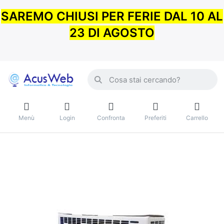
SAREMO CHIUSI PER FERIE DAL 10 AL
23 DI AGOSTO
Menù
Login
Confronta
Preferiti
Carrello