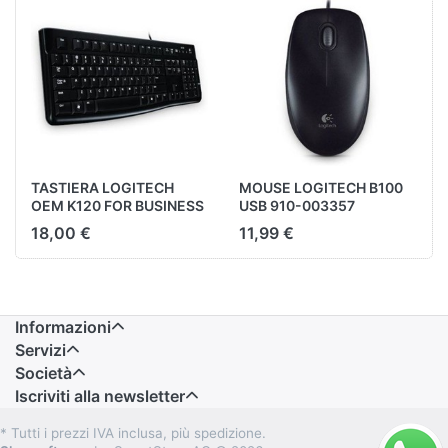
TASTIERA LOGITECH
MOUSE LOGITECH B100
OEM K120 FOR BUSINESS
USB 910-003357
USB NERA 002517
18,00 €
11,99 €
Informazioni
Servizi
Società
Iscriviti alla newsletter
* Tutti i prezzi IVA inclusa, più spedizione.