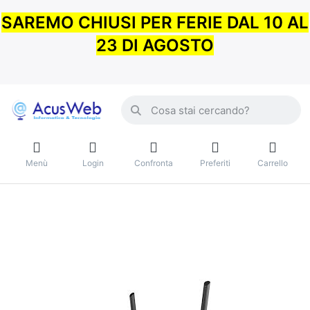
SAREMO CHIUSI PER FERIE DAL 10 AL
23 DI AGOSTO
Menù
Login
Confronta
Preferiti
Carrello