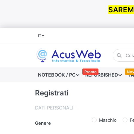
SAREMO
IT
Promo
Nov
NOTEBOOK / PC
REFURBISHED
TA
Registrati
DATI PERSONALI
Maschio
F
Genere