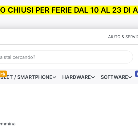
 CHIUSI PER FERIE DAL 10 AL 23 DI
AIUTO & SERVIZ
ità
BLET / SMARTPHONE
HARDWARE
SOFTWARE
emmina