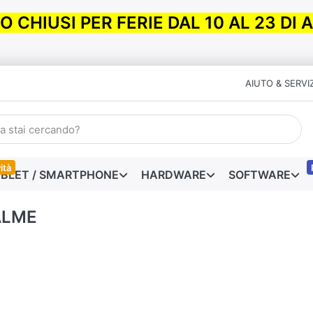
 CHIUSI PER FERIE DAL 10 AL 23 DI
AIUTO & SERVIZ
ità
BLET / SMARTPHONE
HARDWARE
SOFTWARE
ALME