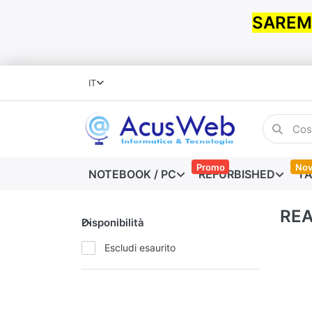
SAREMO
IT
Promo
Nov
NOTEBOOK / PC
REFURBISHED
TA
RE
Disponibilità
Escludi esaurito