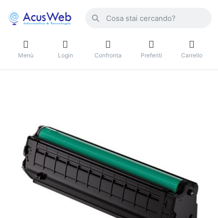
Menù
Login
Confronta
Preferiti
Carrello