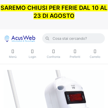
SAREMO CHIUSI PER FERIE DAL 10 AL
23 DI AGOSTO
Menù
Login
Confronta
Preferiti
Carrello