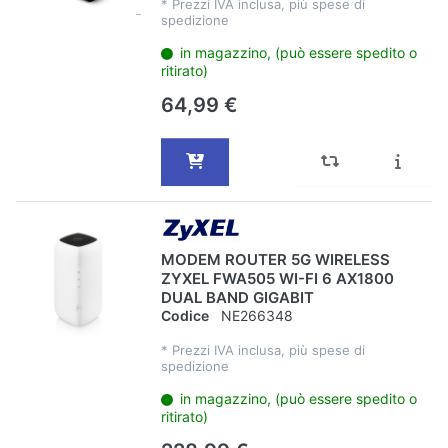
*
Prezzi IVA inclusa, più spese di
spedizione
in magazzino, (può essere spedito o
ritirato)
64,99 €
MODEM ROUTER 5G WIRELESS
ZYXEL FWA505 WI-FI 6 AX1800
DUAL BAND GIGABIT
Codice
NE266348
*
Prezzi IVA inclusa, più spese di
spedizione
in magazzino, (può essere spedito o
ritirato)