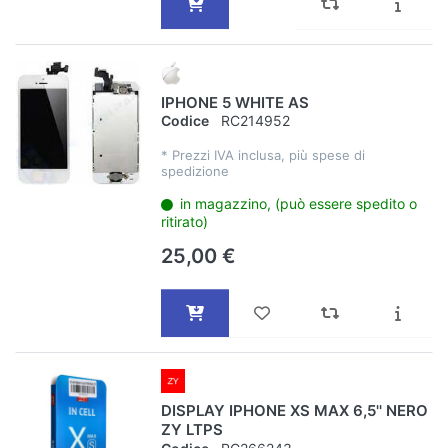
IPHONE 5 WHITE AS
Codice
RC214952
*
Prezzi IVA inclusa, più spese di
spedizione
in magazzino, (può essere spedito o
ritirato)
25,00 €
DISPLAY IPHONE XS MAX 6,5'' NERO
ZY LTPS