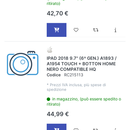
ritirato)
42,70 €
IPAD 2018 9.7'' (6ª GEN.) A1893 /
A1954 TOUCH + BOTTON HOME
NERO COMPATIBLE HQ
Codice
RC215113
*
Prezzi IVA inclusa, più spese di
spedizione
in magazzino, (può essere spedito o
ritirato)
44,99 €