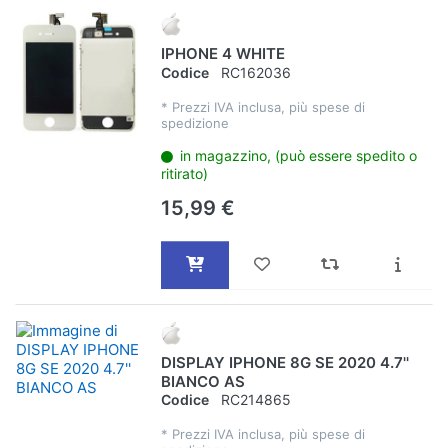
IPHONE 4 WHITE
Codice
RC162036
*
Prezzi IVA inclusa, più spese di
spedizione
in magazzino, (può essere spedito o
ritirato)
15,99 €
DISPLAY IPHONE 8G SE 2020 4.7''
BIANCO AS
Codice
RC214865
*
Prezzi IVA inclusa, più spese di