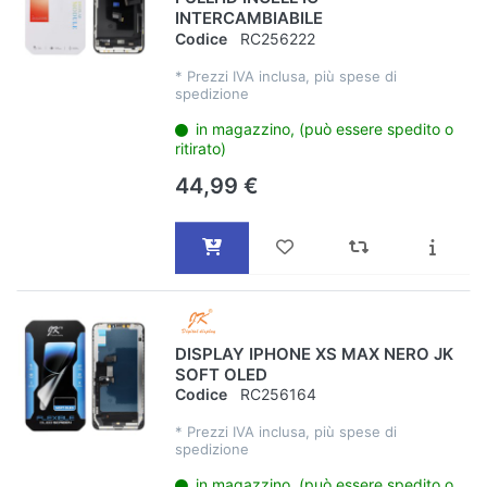
INTERCAMBIABILE
Codice
RC256222
*
Prezzi IVA inclusa, più spese di
spedizione
in magazzino, (può essere spedito o
ritirato)
44,99 €
DISPLAY IPHONE XS MAX NERO JK
SOFT OLED
Codice
RC256164
*
Prezzi IVA inclusa, più spese di
spedizione
in magazzino, (può essere spedito o