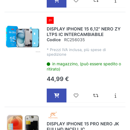
DISPLAY IPHONE 15 6,12'' NERO ZY
LTPS IC INTERCAMBIABILE
Codice
RC256035
*
Prezzi IVA inclusa, più spese di
spedizione
in magazzino, (può essere spedito o
ritirato)
44,99 €
DISPLAY IPHONE 15 PRO NERO JK
FULLHD INCELL IC