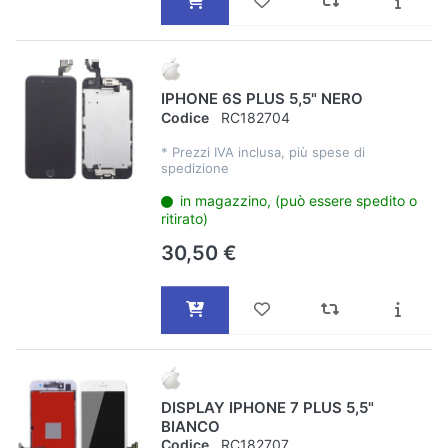
IPHONE 6S PLUS 5,5" NERO
Codice
RC182704
*
Prezzi IVA inclusa, più spese di
spedizione
in magazzino, (può essere spedito o
ritirato)
30,50 €
DISPLAY IPHONE 7 PLUS 5,5"
BIANCO
Codice
RC182707