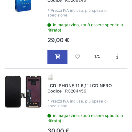
Codice
RC266243
*
Prezzi IVA inclusa, più spese di
spedizione
in magazzino, (può essere spedito o
ritirato)
29,00 €
LCD IPHONE 11 6,1'' LCD NERO
Codice
RC204456
*
Prezzi IVA inclusa, più spese di
spedizione
in magazzino, (può essere spedito o
ritirato)
30,00 €