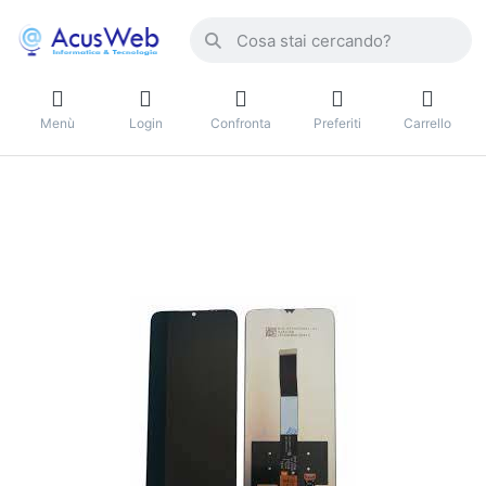
Menù
Login
Confronta
Preferiti
Carrello