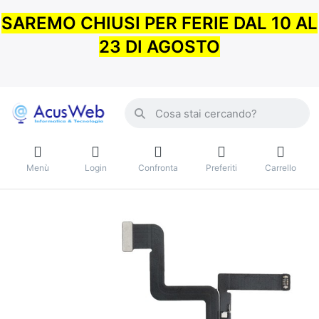
SAREMO CHIUSI PER FERIE DAL 10 AL
23 DI AGOSTO
Menù
Login
Confronta
Preferiti
Carrello