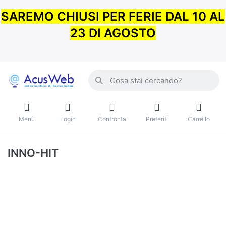
SAREMO CHIUSI PER FERIE DAL 10 AL
23 DI AGOSTO
Menù
Login
Confronta
Preferiti
Carrello
INNO-HIT