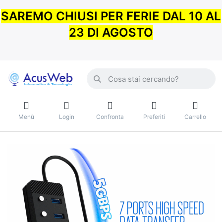
SAREMO CHIUSI PER FERIE DAL 10 AL
23 DI AGOSTO
Menù
Login
Confronta
Preferiti
Carrello