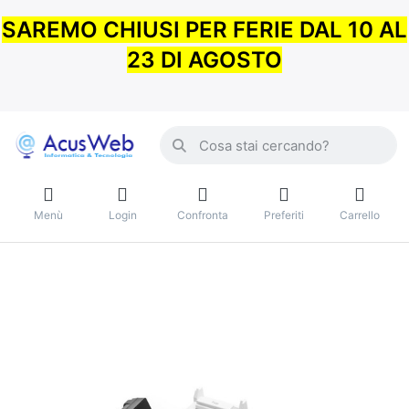
SAREMO CHIUSI PER FERIE DAL 10 AL
23 DI AGOSTO
Menù
Login
Confronta
Preferiti
Carrello