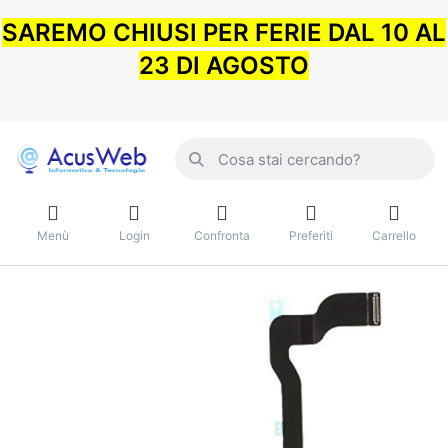
SAREMO CHIUSI PER FERIE DAL 10 AL
23 DI AGOSTO
Menù
Login
Confronta
Preferiti
Carrello