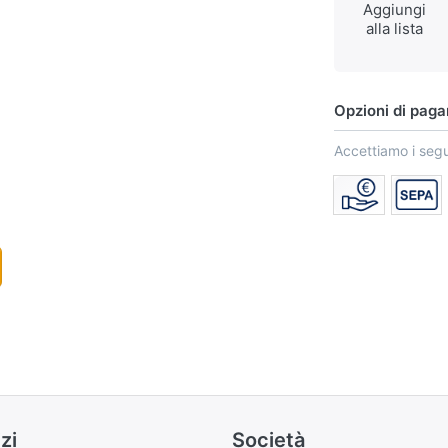
Aggiungi
alla lista
Opzioni di pag
Accettiamo i seg
zi
Società