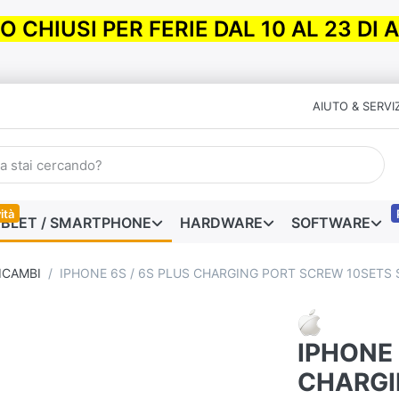
 CHIUSI PER FERIE DAL 10 AL 23 DI
AIUTO & SERVIZ
ità
BLET / SMARTPHONE
HARDWARE
SOFTWARE
ICAMBI
IPHONE 6S / 6S PLUS CHARGING PORT SCREW 10SETS 
IPHONE 
CHARGI