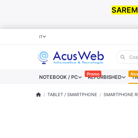
SAREMO
IT
Promo
Nov
NOTEBOOK / PC
REFURBISHED
TA
TABLET / SMARTPHONE
SMARTPHONE R