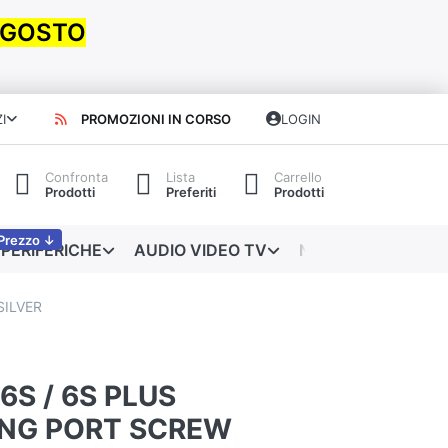
 AGOSTO
I
PROMOZIONI IN CORSO
LOGIN
Confronta
Lista
Carrello
Prodotti
Preferiti
Prodotti
Prezzo ↓
PERIFERICHE
AUDIO VIDEO TV
NETWORKING
SILVER
6S / 6S PLUS
NG PORT SCREW