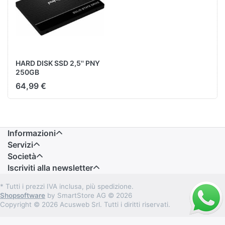
HARD DISK SSD 2,5'' PNY
250GB
SSDD7CS900/250G
64,99 €
Informazioni
Servizi
Società
Iscriviti alla newsletter
* Tutti i prezzi IVA inclusa, più spedizione.
Shopsoftware
by SmartStore AG © 2026
Copyright © 2026 Acusweb Srl. Tutti i diritti riservati.