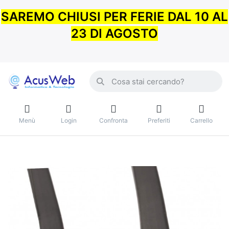
SAREMO CHIUSI PER FERIE DAL 10 AL
23 DI AGOSTO
Menù
Login
Confronta
Preferiti
Carrello