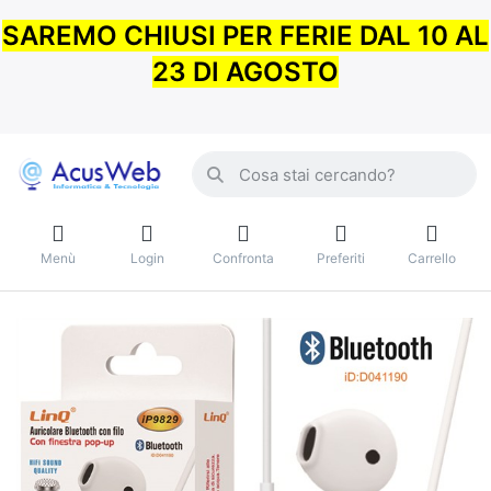
SAREMO CHIUSI PER FERIE DAL 10 AL
23 DI AGOSTO
Menù
Login
Confronta
Preferiti
Carrello