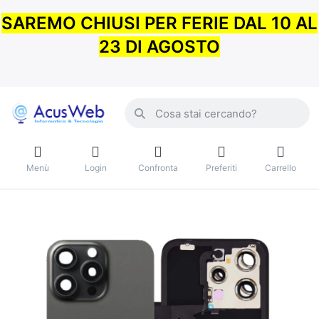
SAREMO CHIUSI PER FERIE DAL 10 AL
23 DI AGOSTO
Menù
Login
Confronta
Preferiti
Carrello