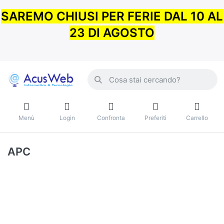
SAREMO CHIUSI PER FERIE DAL 10 AL
23 DI AGOSTO
Menù
Login
Confronta
Preferiti
Carrello
APC