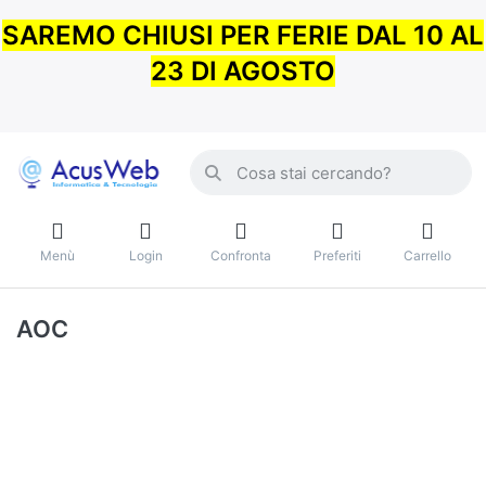
SAREMO CHIUSI PER FERIE DAL 10 AL
23 DI AGOSTO
Menù
Login
Confronta
Preferiti
Carrello
AOC