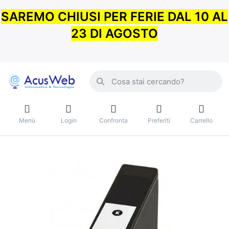
SAREMO CHIUSI PER FERIE DAL 10 AL
23 DI AGOSTO
Menù
Login
Confronta
Preferiti
Carrello